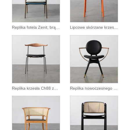
Replika fotela Zenit, brązowego skórzanego krzesła do jadalni
Lipcowe skórzane krzesło do jadalni bez podłokietników
Replika krzesła Ch88 ze stali nierdzewnej
Replika nowoczesnego fotela Dryman Circle