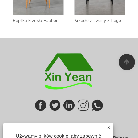
Replika krzesła Faaborg z litego drewna
Krzesło z trzciny z litego drewna do restauracji
X
Używamy plików cookie, aby zapewnić