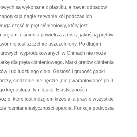
terowych są wykonane z plastiku, a nawet odpadów
o napotykają nagłe zerwanie kół podczas ich
a część to pręt ciśnieniowy, który jest
rętami ciśnienia powietrza a niską jakością prętów
awór nie jest szczelnie uszczelniony. Po długim
i biurowych wyprodukowanych w Chinach nie może
arkę dla pręta ciśnieniowego. Marki prętów ciśnienia
ów i ud ludzkiego ciała. Gęstość i grubość gąbki
tarczy, siedzenie nie będzie „nie gwarantowane” po 3
go kręgosłupa, tym lepiej. Elastyczność i
ozie, które jest mózgiem krzesła, a prawie wszystkie
że rozmiar elastyczności oparcia. Funkcja podwozia