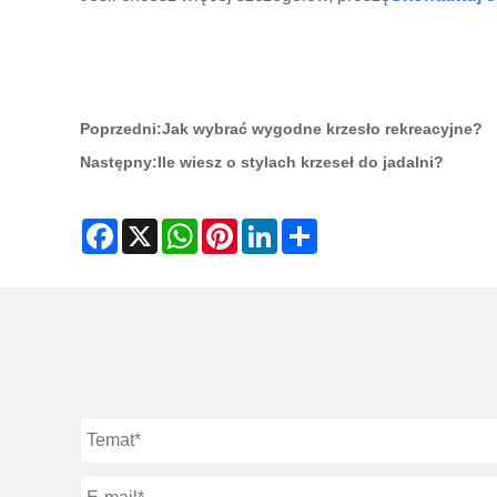
Poprzedni:
Jak wybrać wygodne krzesło rekreacyjne?
Następny:
Ile wiesz o stylach krzeseł do jadalni?
Facebook
X
WhatsApp
Pinterest
LinkedIn
Share