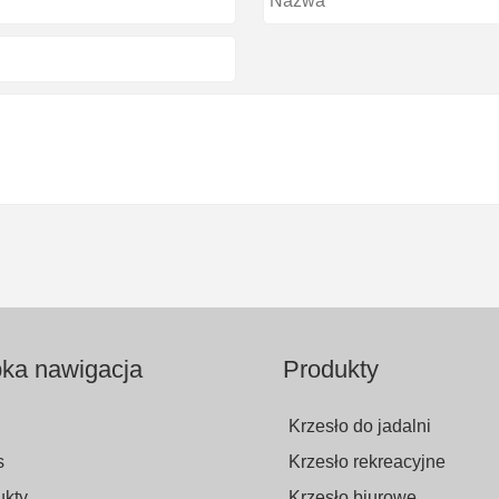
ka nawigacja
Produkty
Krzesło do jadalni
s
Krzesło rekreacyjne
ukty
Krzesło biurowe