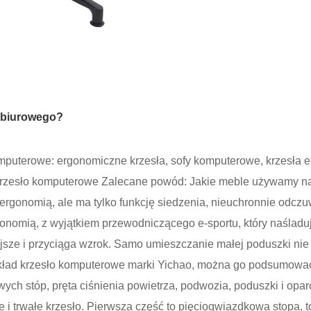
 biurowego?
puterowe: ergonomiczne krzesła, sofy komputerowe, krzesła e-sp
krzesło komputerowe Zalecane powód: Jakie meble używamy naj
z ergonomią, ale ma tylko funkcję siedzenia, nieuchronnie odc
onomią, z wyjątkiem przewodniczącego e-sportu, który naślad
iejsze i przyciąga wzrok. Samo umieszczanie małej poduszki nie 
ykład krzesło komputerowe marki Yichao, można go podsumowa
wych stóp, pręta ciśnienia powietrza, podwozia, poduszki i opa
 i trwałe krzesło. Pierwsza część to pięciogwiazdkowa stopa, 