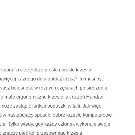
ortu i najczęstsze proste i proste krzesła
więcej każdego dnia oprócz łóżka? To musi być
zuwasz bolesność w różnych częściach po siedzeniu
uje małe ergonomiczne krzesło jak uczeń Handan.
może zastąpić funkcji poduszki w talii. Jak więc
ć w następujący sposób: dobre krzesło komputerowe
rcia. Tylko wtedy, gdy każdy członek wykonuje swoje
to znaczy pięć kół przesuwnego krzesła