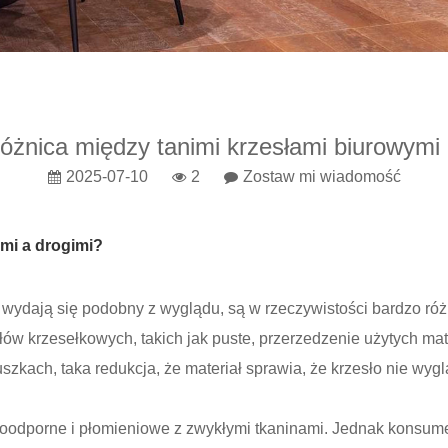
różnica między tanimi krzesłami biurowymi
2025-07-10
2
Zostaw mi wiadomość
ymi a drogimi?
y wydają się podobny z wyglądu, są w rzeczywistości bardzo róż
łów krzesełkowych, takich jak puste, przerzedzenie użytych ma
uszkach, taka redukcja, że materiał sprawia, że krzesło nie wygl
gnioodporne i płomieniowe z zwykłymi tkaninami. Jednak konsum