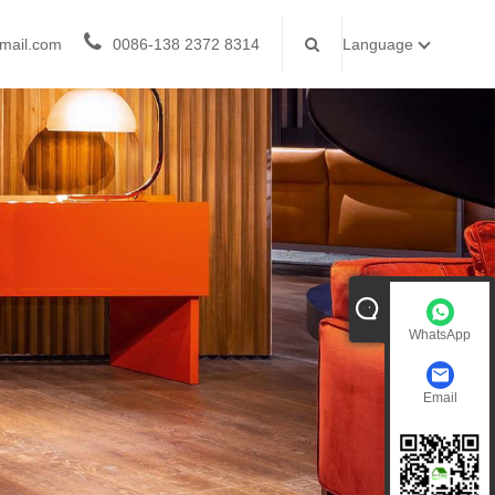
mail.com
0086-138 2372 8314
Language
WhatsApp
Email