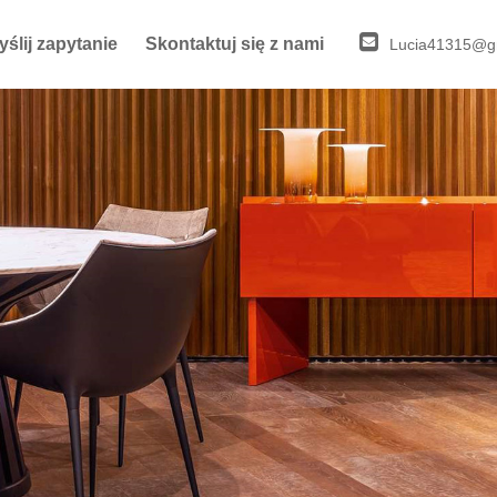
ślij zapytanie
Skontaktuj się z nami
Lucia41315@g