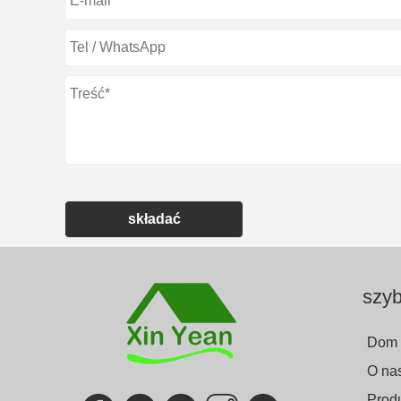
składać
szyb
Dom
O na
Prod