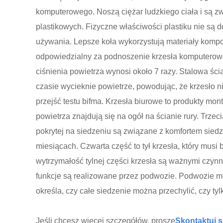
komputerowego. Noszą ciężar ludzkiego ciała i są z
plastikowych. Fizyczne właściwości plastiku nie są d
używania. Lepsze koła wykorzystują materiały kompoz
odpowiedzialny za podnoszenie krzesła komputeroweg
ciśnienia powietrza wynosi około 7 razy. Stalowa ścia
czasie wycieknie powietrze, powodując, że krzesło
przejść testu bifma. Krzesła biurowe to produkty mo
powietrza znajdują się na ogół na ścianie rury. Trze
pokrytej na siedzeniu są związane z komfortem siedz
miesiącach. Czwarta część to tył krzesła, który musi 
wytrzymałość tylnej części krzesła są ważnymi czynni
funkcje są realizowane przez podwozie. Podwozie mo
określa, czy całe siedzenie można przechylić, czy tyl
Jeśli chcesz więcej szczegółów, proszę
Skontaktuj s